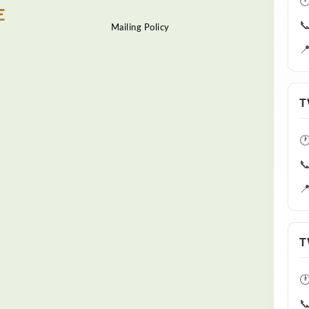


Mailing Policy

T



T

