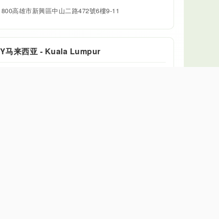
800高雄市新興區中山二路472號6樓9-11

Y马来西亚 - Kuala Lumpur
Isnin ~ Sabtu 11:00~19:00


03-92021336
3rd Floor, VO6-03-01, Signature 2, Lingkaran SV,

Sunway Velocity, 55100 KL
P日本 - 東京籌備處
月曜日~金曜日 14:00~18:00 (要預約)


03-6432-4898
105-0012 東京都港区芝大門2-4-4 富士ビル 5階
